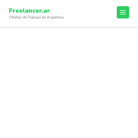
Skip
Freelancer.ar
to
Ofertas de Trabajo en Argentina
content
(Press
Enter)