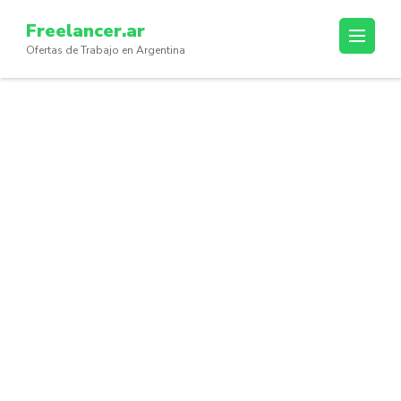
Skip
Freelancer.ar
to
Ofertas de Trabajo en Argentina
content
(Press
Enter)