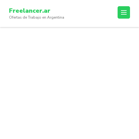
Skip
Freelancer.ar
to
Ofertas de Trabajo en Argentina
content
(Press
Enter)