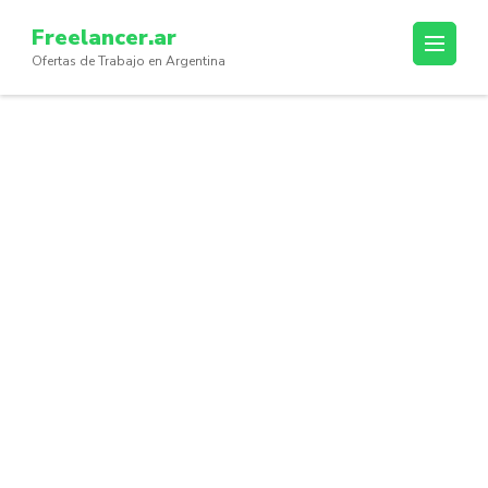
Skip
Freelancer.ar
to
Ofertas de Trabajo en Argentina
content
(Press
Enter)