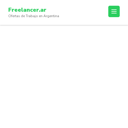
Skip
Freelancer.ar
to
Ofertas de Trabajo en Argentina
content
(Press
Enter)