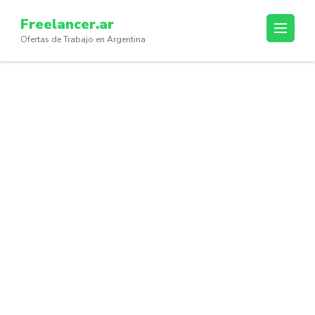
Skip
Freelancer.ar
to
Ofertas de Trabajo en Argentina
content
(Press
Enter)