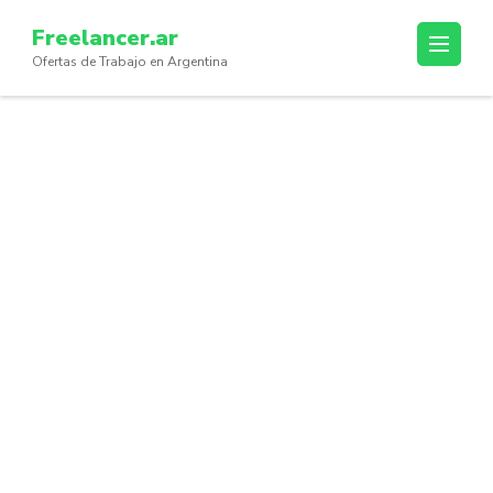
Skip
Freelancer.ar
to
Ofertas de Trabajo en Argentina
content
(Press
Enter)