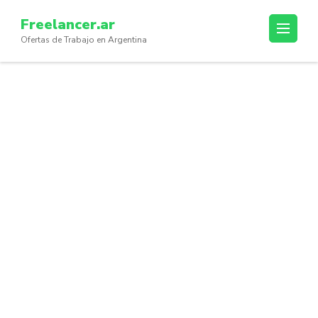
Skip
Freelancer.ar
to
Ofertas de Trabajo en Argentina
content
(Press
Enter)