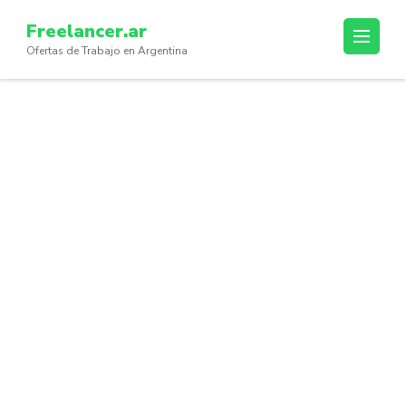
Skip
Freelancer.ar
to
Ofertas de Trabajo en Argentina
content
(Press
Enter)