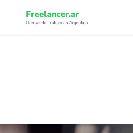
Skip
to
Freelancer.ar
content
Ofertas de Trabajo en Argentina
(Press
Enter)