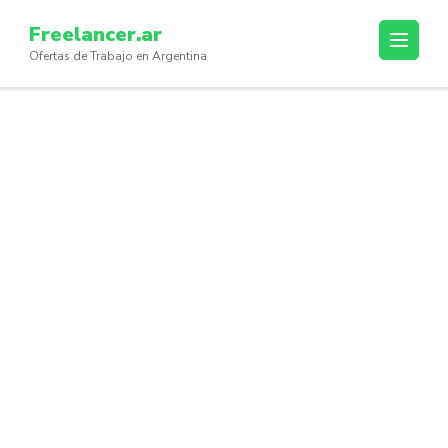
Skip
Freelancer.ar
to
Ofertas de Trabajo en Argentina
content
(Press
Enter)