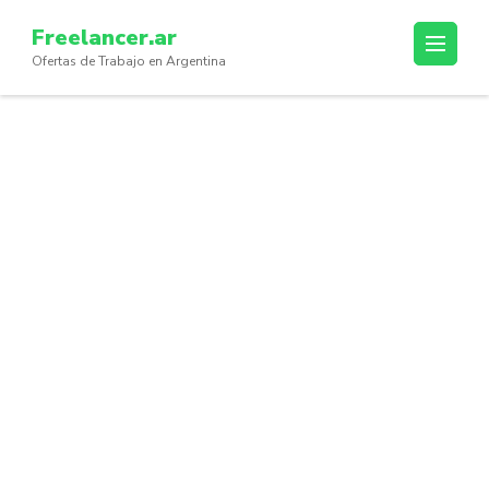
Skip
Freelancer.ar
to
Ofertas de Trabajo en Argentina
content
(Press
Enter)