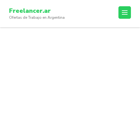
Skip
Freelancer.ar
to
Ofertas de Trabajo en Argentina
content
(Press
Enter)