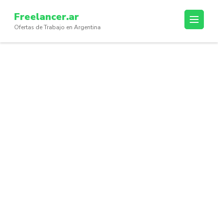
Skip
Freelancer.ar
to
Ofertas de Trabajo en Argentina
content
(Press
Enter)