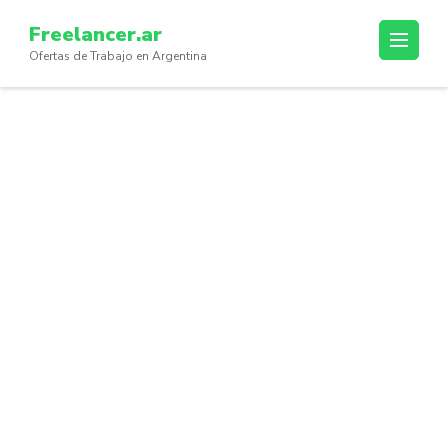
Skip
Freelancer.ar
to
Ofertas de Trabajo en Argentina
content
(Press
Enter)