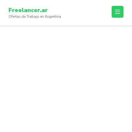
Skip
Freelancer.ar
to
Ofertas de Trabajo en Argentina
content
(Press
Enter)