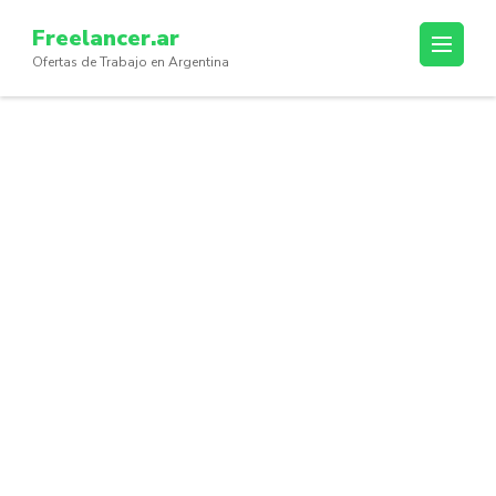
Skip
Freelancer.ar
to
Ofertas de Trabajo en Argentina
content
(Press
Enter)