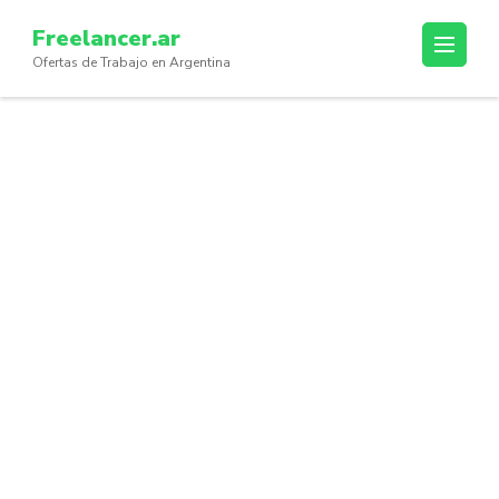
Skip
Freelancer.ar
to
Ofertas de Trabajo en Argentina
content
(Press
Enter)