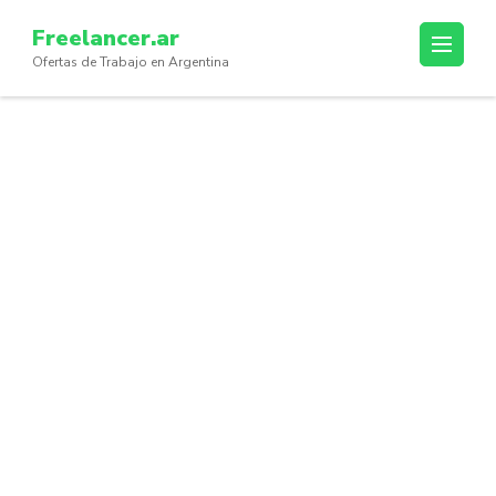
Skip
Freelancer.ar
to
Ofertas de Trabajo en Argentina
content
(Press
Enter)