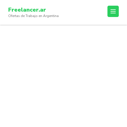
Skip
Freelancer.ar
to
Ofertas de Trabajo en Argentina
content
(Press
Enter)