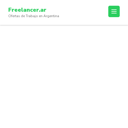
Skip
Freelancer.ar
to
Ofertas de Trabajo en Argentina
content
(Press
Enter)