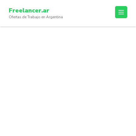
Skip
Freelancer.ar
to
Ofertas de Trabajo en Argentina
content
(Press
Enter)