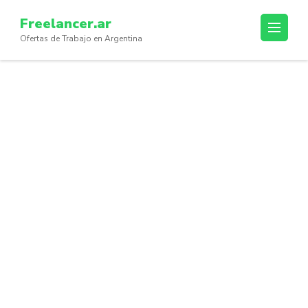
Skip
Freelancer.ar
to
Ofertas de Trabajo en Argentina
content
(Press
Enter)