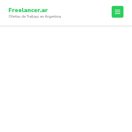
Skip
Freelancer.ar
to
Ofertas de Trabajo en Argentina
content
(Press
Enter)