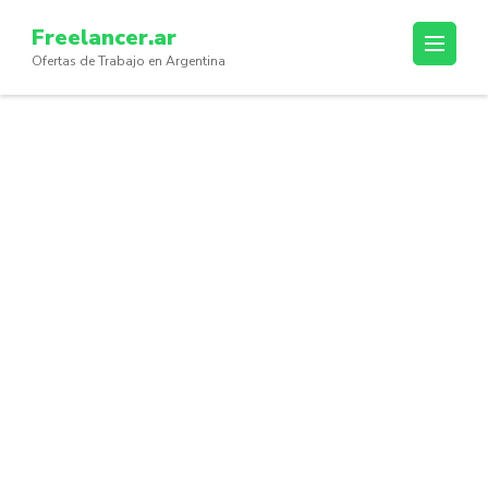
Skip
Freelancer.ar
to
Ofertas de Trabajo en Argentina
content
(Press
Enter)