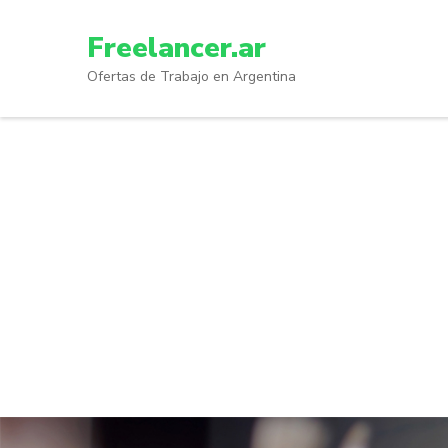
Skip
to
Freelancer.ar
content
Ofertas de Trabajo en Argentina
(Press
Enter)