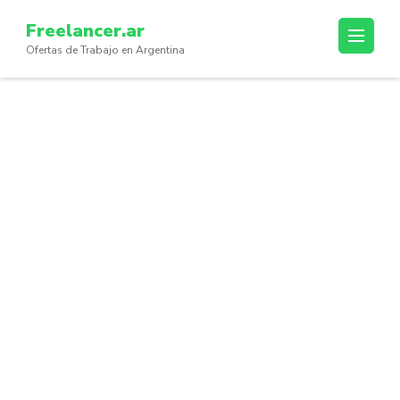
Skip
Freelancer.ar
to
Ofertas de Trabajo en Argentina
content
(Press
Enter)