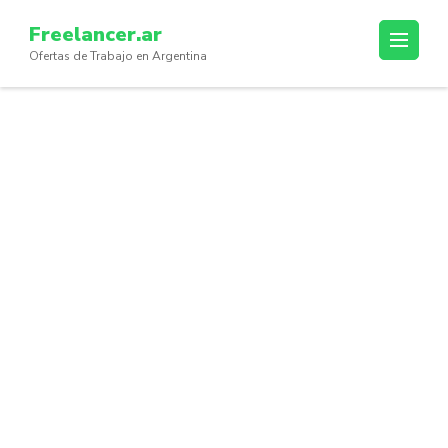
Skip
Freelancer.ar
to
Ofertas de Trabajo en Argentina
content
(Press
Enter)