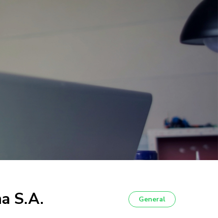
a S.A.
General