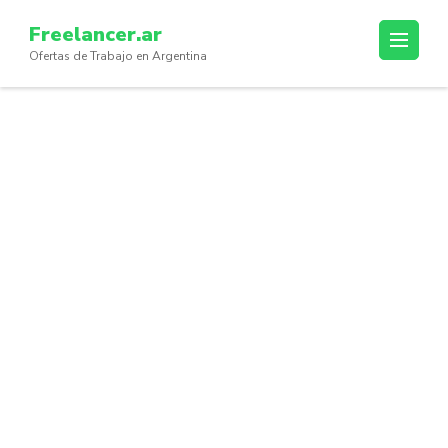
Skip
Freelancer.ar
to
Ofertas de Trabajo en Argentina
content
(Press
Enter)