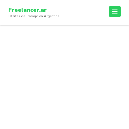
Skip
Freelancer.ar
to
Ofertas de Trabajo en Argentina
content
(Press
Enter)